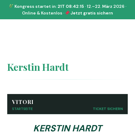
Kongress startet in:
21T 08:42:15
· 12.–22. März 2026 ·
Online & Kostenlos ·
Jetzt gratis sichern
Kerstin Hardt
VITORI
STARTSEITE
TICKET SICHERN
KERSTIN HARDT