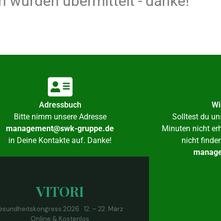
n wurden übermittelt - danke!
Adressbuch
Wi
Bitte nimm unsere Adresse
Solltest du u
management@swk-gruppe.de
Minuten nicht e
in Deine Kontakte auf. Danke!
nicht finde
manage
VITORI
sundheitskongress 2026 · 12. – 22. März ·
Online & Kostenlos